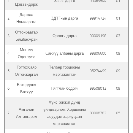
1
Засаг дарга
99069544
01
Цэвээндорж
Даржаа
2
ЗДТГ-ын дарга
99914724
01
Нямжаргал
Отгонбаатар
3
Орлогч дарга
90009198
03
Бямбасүрэн
Мөнтүү
4
Санхүү албаны дарга
99806600
09
Одонтуяа
Тогтохбаяр
Төлбөр тооцооны
5
95274499
09
Отгонжаргал
мэргэжилтэн
Батэрдэнэ
6
Нягтлан бодогч
99508012
09
Батхүү
Хүнс жижиг дунд
Амгалан
үйлдвэрлэл, Хоршооны
7
80008782
05
Алтангэрэл
асуудал хариуцсан
мэргэжилтэн