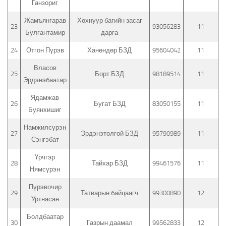
Ганзориг
Жамъянгарав
Хөхнуур багийн засаг
23
93056283
11
Булгантамир
дарга
24
Отгон Пүрэв
Ханөндөр БЗД
95604042
11
Власов
25
Борт БЗД
98189514
11
Эрдэнэбаатар
Ядамжав
26
Бугат БЗД
83050155
11
Буянхишиг
Намжилсүрэн
27
Эрдэнэтолгой БЗД
95790989
11
Сэнгэбат
Үрчгэр
28
Тайхар БЗД
99461576
11
Нямсүрэн
Пүрэвочир
29
Татварын байцаагч
99300890
12
Уртнасан
Болдбаатар
30
Газрын даамал
99562833
12