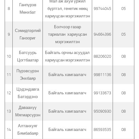
Мал аж ахуй үржил
Ганпүрэв
8
бүртгэл, генетик нөөц
99744045
05
Мөнхбат
хариуцсан мэргэжилтэн
Бэлчээр газар
Сэмидпэрлий
9
тариалан хариуцсан
94664396
05
Ганзориг
мэргэжилтэн
Батсуурь
Байгаль орчны асуудал
10
88206020
08
Цогтбаатар
хариуцсан мэргэжилтэн
Пүрэвсүрэн
11
Байгаль хамгаалагч
99811136
08
Энхбаяр
Цэдэндавга
12
Байгаль хамгаалагч
99133673
08
Батэрдэнэ
Даваахүү
13
Байгаль хамгаалагч
95090930
08
Мягмарсүрэн
Алтанхуяг
14
Байгаль хамгаалагч
86593535
08
Бямбабаяр