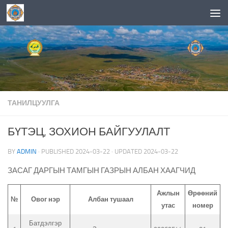
Skip to content
ТАНИЛЦУУЛГА
БҮТЭЦ, ЗОХИОН БАЙГУУЛАЛТ
BY
ADMIN
· PUBLISHED
2024-03-22
· UPDATED
2024-03-22
ЗАСАГ ДАРГЫН ТАМГЫН ГАЗРЫН АЛБАН ХААГЧИД
Ажлын
Өрөөний
№
Овог нэр
Албан тушаал
утас
номер
Батдэлгэр