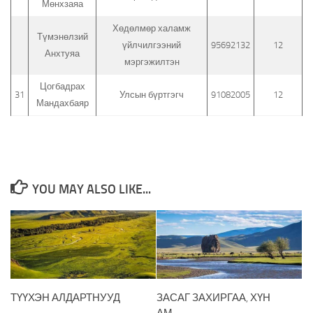
Мөнхзаяа
Хөдөлмөр халамж
Түмэнөлзий
үйлчилгээний
95692132
12
Анхтуяа
мэргэжилтэн
Цогбадрах
31
Улсын бүртгэгч
91082005
12
Мандахбаяр
YOU MAY ALSO LIKE...
ТҮҮХЭН АЛДАРТНУУД
ЗАСАГ ЗАХИРГАА, ХҮН
АМ