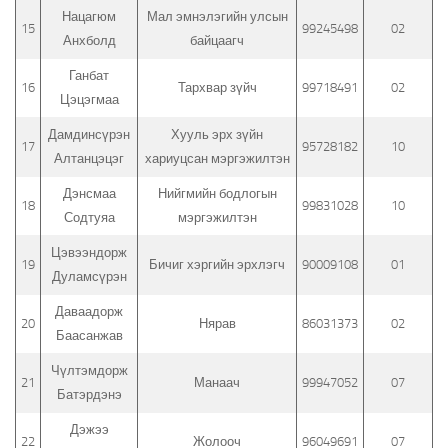
Нацагюм
Мал эмнэлэгийн улсын
15
99245498
02
Анхболд
байцаагч
Ганбат
16
Тархвар зүйч
99718491
02
Цэцэгмаа
Дамдинсүрэн
Хууль эрх зүйн
17
95728182
10
Алтанцэцэг
хариуцсан мэргэжилтэн
Дэнсмаа
Нийгмийн бодлогын
18
99831028
10
Содтуяа
мэргэжилтэн
Цэвээндорж
19
Бичиг хэргийн эрхлэгч
90009108
01
Дуламсүрэн
Даваадорж
20
Нярав
86031373
02
Баасанжав
Чүлтэмдорж
21
Манаач
99947052
07
Батэрдэнэ
Дэжээ
22
Жолооч
96049691
07