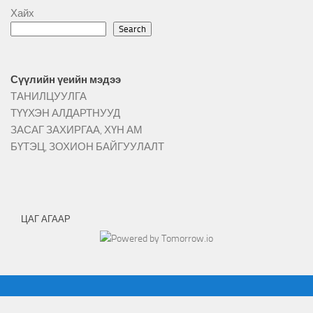
Хайх
Search
Сүүлийн үеийн мэдээ
ТАНИЛЦУУЛГА
ТҮҮХЭН АЛДАРТНУУД
ЗАСАГ ЗАХИРГАА, ХҮН АМ
БҮТЭЦ, ЗОХИОН БАЙГУУЛАЛТ
ЦАГ АГААР