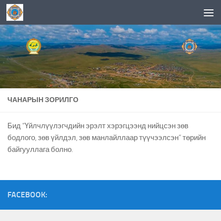
Skip to content
ЧАНАРЫН ЗОРИЛГО
Бид “Үйлчлүүлэгчдийн эрэлт хэрэгцээнд нийцсэн зөв
бодлого, зөв үйлдэл, зөв манлайллаар түүчээлсэн” төрийн
байгууллага болно.
FACEBOOK: